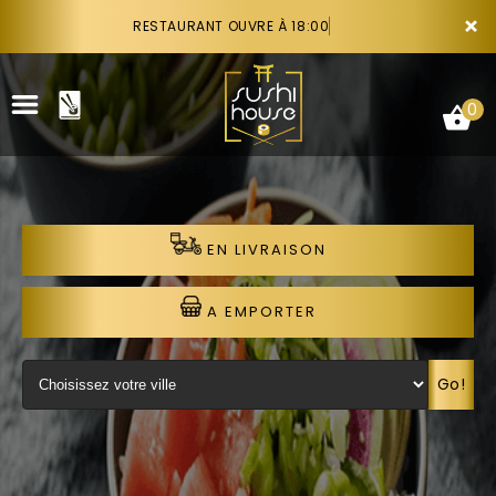
×
RESTAURANT OUVRE À 18:00
0
EN LIVRAISON
ACCUEIL
LA CARTE
A EMPORTER
VOTRE COMPTE
Go!
NOTRE RESTAURANT
VOS AVIS
RECRUTEMENT