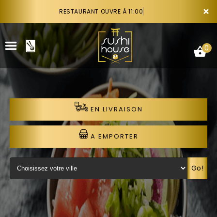
×
RESTAURANT OUVRE À 11:00
0
EN LIVRAISON
ACCUEIL
LA CARTE
A EMPORTER
VOTRE COMPTE
Go!
NOTRE RESTAURANT
VOS AVIS
RECRUTEMENT