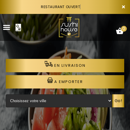
×
RESTAURANT OUVERT
0
EN LIVRAISON
ACCUEIL
LA CARTE
A EMPORTER
VOTRE COMPTE
Go!
NOTRE RESTAURANT
VOS AVIS
RECRUTEMENT