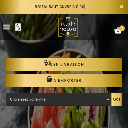
×
RESTAURANT OUVRE À 11:00
0
EN LIVRAISON
ACCUEIL
LA CARTE
A EMPORTER
VOTRE COMPTE
Go!
NOTRE RESTAURANT
VOS AVIS
RECRUTEMENT