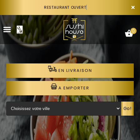
×
RESTAURANT OUVERT
0
EN LIVRAISON
ACCUEIL
LA CARTE
A EMPORTER
VOTRE COMPTE
Go!
NOTRE RESTAURANT
VOS AVIS
RECRUTEMENT