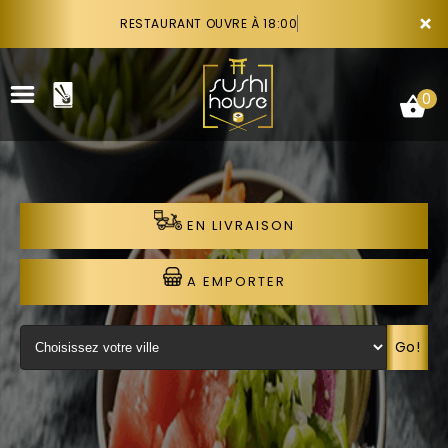
×
RESTAURANT OUVRE À 18:00
0
EN LIVRAISON
ACCUEIL
LA CARTE
A EMPORTER
VOTRE COMPTE
Go!
NOTRE RESTAURANT
VOS AVIS
RECRUTEMENT