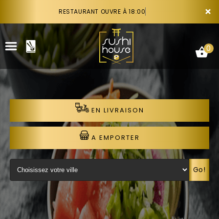
×
RESTAURANT OUVRE À 18:00
0
EN LIVRAISON
ACCUEIL
LA CARTE
A EMPORTER
VOTRE COMPTE
Go!
NOTRE RESTAURANT
VOS AVIS
RECRUTEMENT