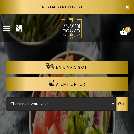
×
RESTAURANT OUVERT
0
EN LIVRAISON
ACCUEIL
LA CARTE
A EMPORTER
VOTRE COMPTE
Go!
NOTRE RESTAURANT
VOS AVIS
RECRUTEMENT