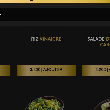
RIZ
VINAIGRE
SALADE
D
CAR
3.20€ | AJOUTER
3.20€ 