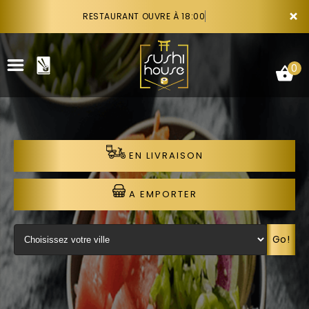
×
RESTAURANT OUVRE À 18:00
0
EN LIVRAISON
ACCUEIL
LA CARTE
A EMPORTER
VOTRE COMPTE
Go!
NOTRE RESTAURANT
VOS AVIS
RECRUTEMENT