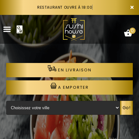
×
RESTAURANT OUVRE À 18:00
0
EN LIVRAISON
ACCUEIL
LA CARTE
A EMPORTER
VOTRE COMPTE
Go!
NOTRE RESTAURANT
VOS AVIS
RECRUTEMENT