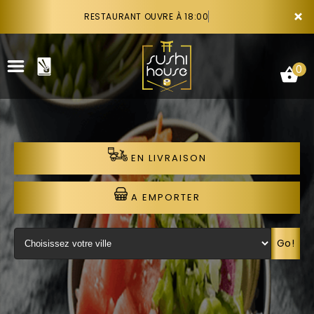
×
RESTAURANT OUVRE À 18:00
0
EN LIVRAISON
ACCUEIL
LA CARTE
A EMPORTER
VOTRE COMPTE
Go!
NOTRE RESTAURANT
VOS AVIS
RECRUTEMENT