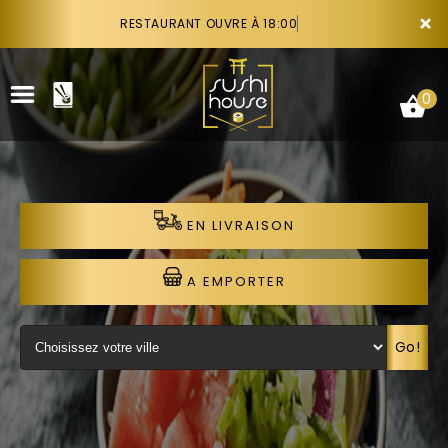
×
RESTAURANT OUVRE À 18:00
0
EN LIVRAISON
ACCUEIL
LA CARTE
A EMPORTER
VOTRE COMPTE
Go!
NOTRE RESTAURANT
VOS AVIS
RECRUTEMENT