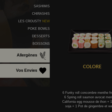
SASHIMIS
CHIRASHIS
LES CROUSTY
NEW
POKE BOWLS
DESSERTS
BOISSONS
Allergènes
COLORE
Vos Envies
6 Funky roll concombre menthe f
6 Spring roll saumon avocat men
California egg mousse de thon + 
soja + 1 Pot de gingembre et wa