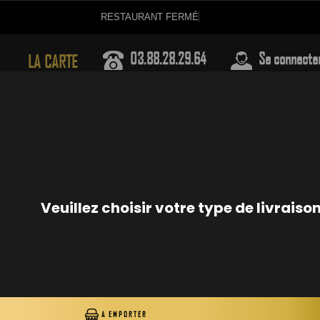
REST
03.88.28.29.64
Se connecte
LA CARTE
PLATEAUX