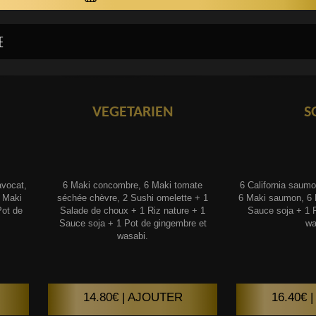
VEGETARIEN
S
vocat,
6 Maki concombre, 6 Maki tomate
6 California saum
 Maki
séchée chèvre, 2 Sushi omelette + 1
6 Maki saumon, 6 
ot de
Salade de choux + 1 Riz nature + 1
Sauce soja + 1 
Sauce soja + 1 Pot de gingembre et
wa
wasabi.
14.80€ | AJOUTER
16.40€ 