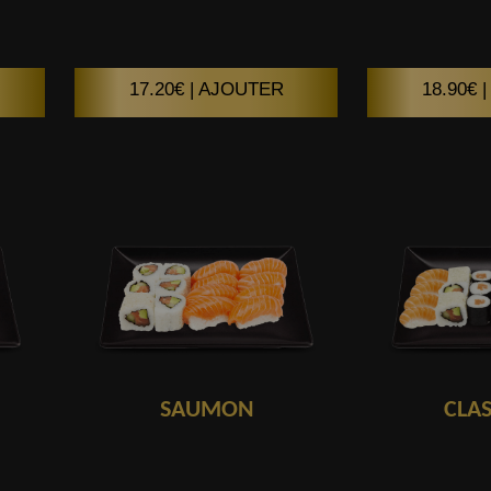
17.20€ | AJOUTER
18.90€ 
SAUMON
CLA