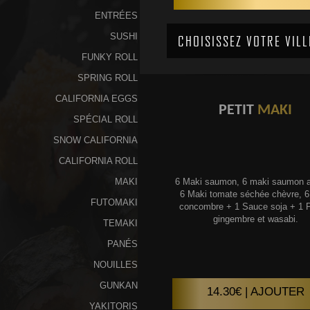
ENTRÉES
SUSHI
FUNKY ROLL
SPRING ROLL
CALIFORNIA EGGS
PETIT
MAKI
SPÉCIAL ROLL
SNOW CALIFORNIA
CALIFORNIA ROLL
MAKI
6 Maki saumon, 6 maki saumon a
6 Maki tomate séchée chèvre, 6
FUTOMAKI
concombre + 1 Sauce soja + 1 P
gingembre et wasabi.
TEMAKI
PANÉS
NOUILLES
GUNKAN
14.30€ | AJOUTER
YAKITORIS