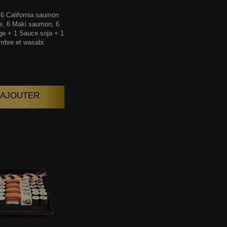
6 California saumon
e, 6 Maki saumon, 6
ge + 1 Sauce soja + 1
mbre et wasabi.
| AJOUTER