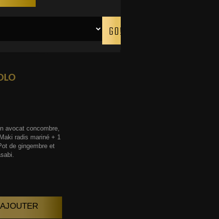
OLO
on avocat concombre,
Maki radis mariné + 1
Pot de gingembre et
sabi.
| AJOUTER