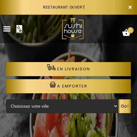
×
RESTAURANT OUVERT
0
EN LIVRAISON
ACCUEIL
LA CARTE
A EMPORTER
VOTRE COMPTE
Go!
NOTRE RESTAURANT
VOS AVIS
RECRUTEMENT