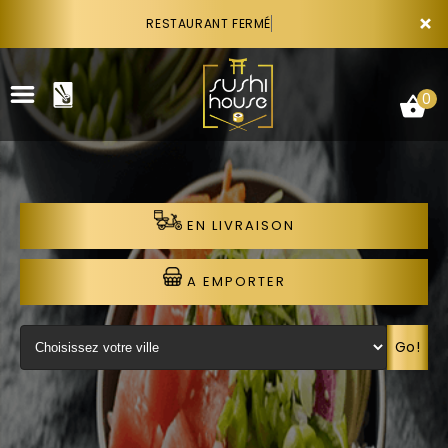
×
RESTAURANT FERMÉ
0
EN LIVRAISON
ACCUEIL
LA CARTE
A EMPORTER
VOTRE COMPTE
Go!
NOTRE RESTAURANT
VOS AVIS
RECRUTEMENT