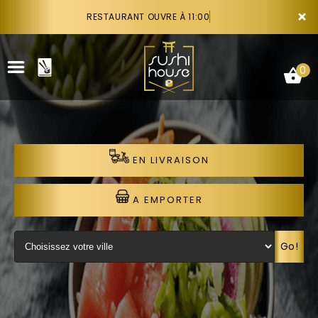
×
RESTAURANT OUVRE À 11:00
0
EN LIVRAISON
ACCUEIL
LA CARTE
A EMPORTER
VOTRE COMPTE
Go!
NOTRE RESTAURANT
VOS AVIS
RECRUTEMENT