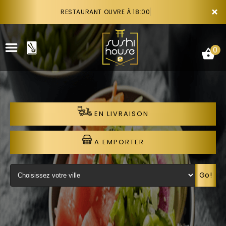
×
RESTAURANT OUVRE À 18:00
0
EN LIVRAISON
ACCUEIL
LA CARTE
A EMPORTER
VOTRE COMPTE
Go!
NOTRE RESTAURANT
VOS AVIS
RECRUTEMENT