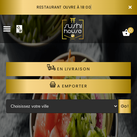
×
RESTAURANT OUVRE À 18:00
0
EN LIVRAISON
ACCUEIL
LA CARTE
A EMPORTER
VOTRE COMPTE
Go!
NOTRE RESTAURANT
VOS AVIS
RECRUTEMENT