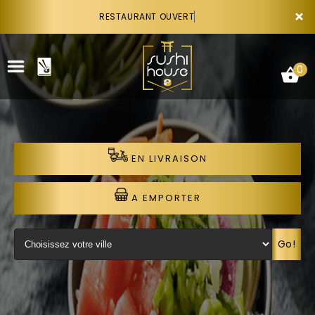
×
RESTAURANT OUVERT
0
EN LIVRAISON
ACCUEIL
LA CARTE
A EMPORTER
VOTRE COMPTE
Go!
NOTRE RESTAURANT
VOS AVIS
RECRUTEMENT