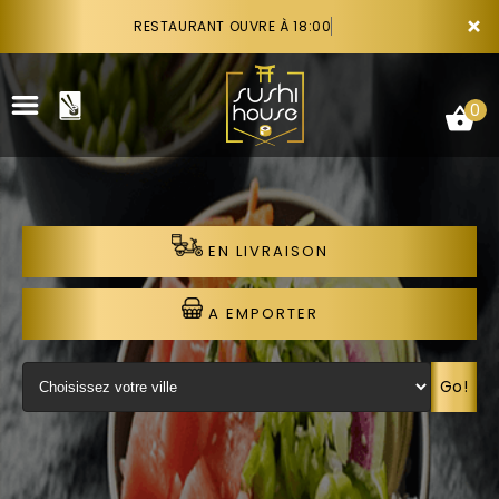
×
RESTAURANT OUVRE À 18:00
0
EN LIVRAISON
ACCUEIL
LA CARTE
A EMPORTER
VOTRE COMPTE
Go!
NOTRE RESTAURANT
VOS AVIS
RECRUTEMENT